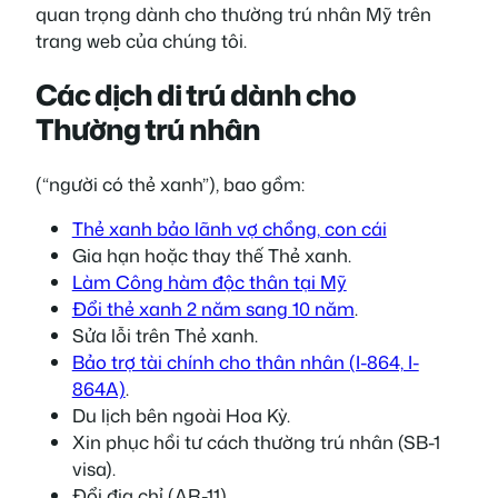
quan trọng dành cho thường trú nhân Mỹ trên
trang web của chúng tôi.
Các dịch di trú dành cho
Thường trú nhân
(“người có thẻ xanh”), bao gồm:
Thẻ xanh bảo lãnh vợ chồng, con cái
Gia hạn hoặc thay thế Thẻ xanh.
Làm Công hàm độc thân tại Mỹ
Đổi thẻ xanh 2 năm sang 10 năm
.
Sửa lỗi trên Thẻ xanh.
Bảo trợ tài chính cho thân nhân (I-864, I-
864A)
.
Du lịch bên ngoài Hoa Kỳ.
Xin phục hồi tư cách thường trú nhân (SB-1
visa).
Đổi địa chỉ (AR-11).