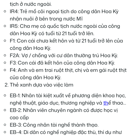
tịch ở nước ngoài.
IR4: Trẻ mồ côi ngoại tịch do công dân Hoa Kỳ
nhận nuôi ở bên trong nước Mĩ
IR5: Cha mẹ có quốc tịch nước ngoài của công
dân Hoa Kỳ có tuổi từ 21 tuổi trở lên.
F1: Con cái chưa kết hôn và từ 21 tuổi trở lên của
công dân Hoa Kỳ.
F2A: Vợ / chồng với cư dân thường trú Hoa Kỳ.
F3: Con cái đã kết hôn của công dân Hoa Kỳ.
F4: Anh và em trai ruột thịt, chị và em gái ruột thịt
của công dân Hoa Kỳ.
Thẻ xanh dựa vào việc làm
EB-1: Nhân tài kiệt xuất về phương diện khoa học,
nghệ thuật, giáo dục, thương nghiệp và
th
ể thao…
EB-2: Nhân viên chuyên ngành có được học vị
cao cấp
EB-3: Công nhân tài nghề thành thạo.
EB-4: Di dân có nghề nghiệp đặc thù, thí dụ như