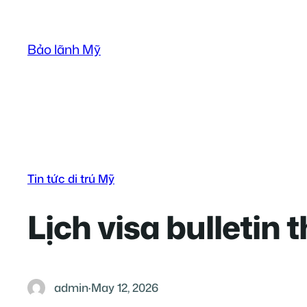
Skip
to
Bảo lãnh Mỹ
content
Tin tức di trú Mỹ
Lịch visa bulletin
admin
·
May 12, 2026