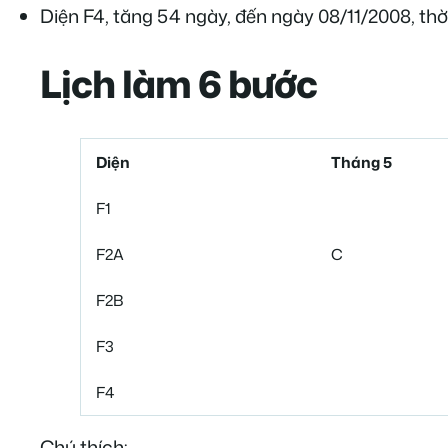
Diện F4, tăng 54 ngày, đến ngày 08/11/2008, thờ
Lịch làm 6 bước
Diện
Tháng 5
F1
F2A
C
F2B
F3
F4
Chú thích: