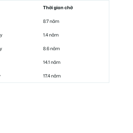
Thời gian chờ
8.7 năm
ày
1.4 năm
y
8.6 năm
14.1 năm
y
17.4 năm