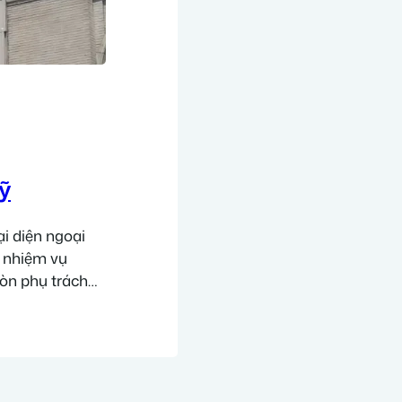
ỹ
i diện ngoại
n nhiệm vụ
còn phụ trách
g tại Mỹ hoặc