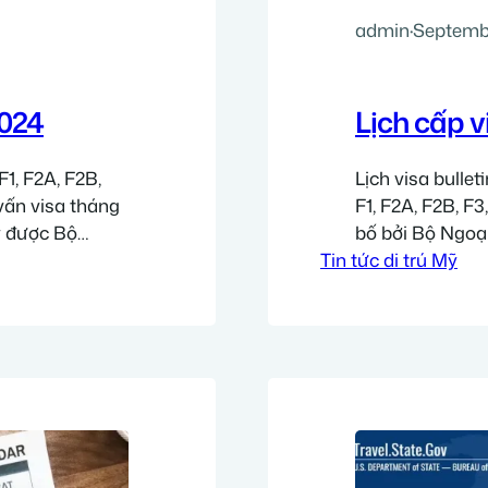
admin
·
Septembe
2024
Lịch cấp v
F1, F2A, F2B,
Lịch visa bulle
 vấn visa tháng
F1, F2A, F2B, F
y được Bộ
bố bởi Bộ Ngoạ
) công bố cách
Tin tức di trú Mỹ
Diện hồ sơ nào 
tất cả hồ sơ bả