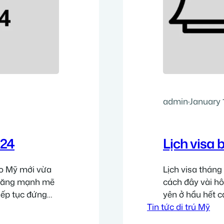
admin
·
January 
024
Lịch visa 
ao Mỹ mới vừa
Lịch visa thán
4 tăng mạnh mẽ
cách đây vài hô
tiếp tục đứng
yên ở hầu hết c
n dưới. Lịch
Tin tức di trú Mỹ
Chi tiết về lịch
vấn visa tháng