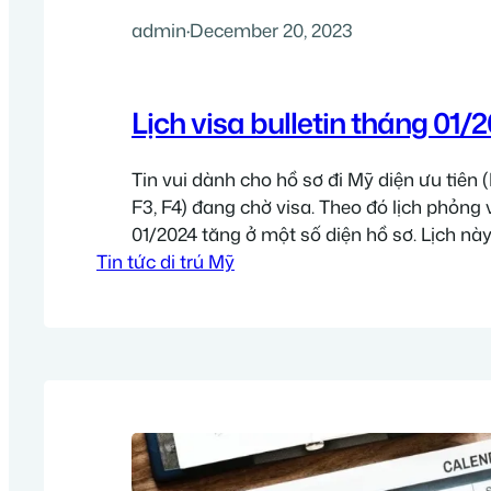
admin
·
December 20, 2023
Lịch visa bulletin tháng 01/
Tin vui dành cho hồ sơ đi Mỹ diện ưu tiên (
F3, F4) đang chờ visa. Theo đó lịch phỏng
01/2024 tăng ở một số diện hồ sơ. Lịch nà
Tin tức di trú Mỹ
Ngoại giao Hoa Kỳ (Department of States
đây 2 tuần. Lịch phỏng vấn visa…