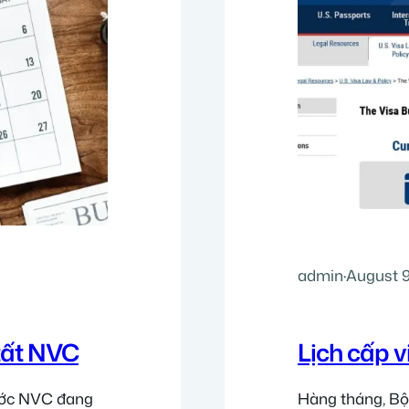
admin
·
August 9
tất NVC
Lịch cấp v
bước NVC đang
Hàng tháng, Bộ 