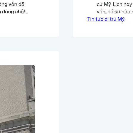
ỏng vấn đã
cư Mỹ. Lịch này
 đúng chỗ!
vấn, hồ sơ nào 
 lịch phỏng vấn
Tin tức di trú Mỹ
vấn Những hồ sơ
đã hoàn tất 6 