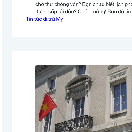
chờ thư phỏng vấn? Bạn chưa biết lịch ph
được cấp tới đâu? Chúc mừng! Bạn đã tìm
Tin tức di trú Mỹ
Thông tin ở đây sẽ giúp bạn theo dõi được
dành cho những hồ sơ đã…