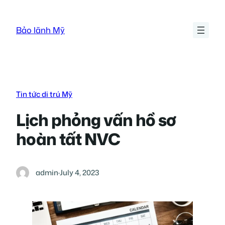
Skip
to
Bảo lãnh Mỹ
content
Tin tức di trú Mỹ
Lịch phỏng vấn hồ sơ
hoàn tất NVC
admin
·
July 4, 2023