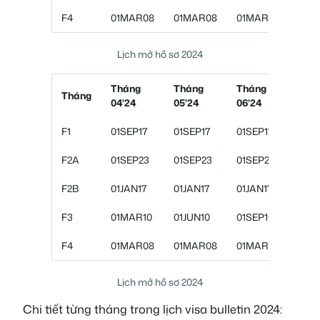
F4
01MAR08
01MAR08
01MAR08
01M
Lịch mở hồ sơ 2024
Tháng
Tháng
Tháng
Thá
Tháng
04’24
05’24
06’24
07’
F1
01SEP17
01SEP17
01SEP17
01S
F2A
01SEP23
01SEP23
01SEP23
01N
F2B
01JAN17
01JAN17
01JAN17
01J
F3
01MAR10
01JUN10
01SEP10
01O
F4
01MAR08
01MAR08
01MAR08
01M
Lịch mở hồ sơ 2024
Chi tiết từng tháng trong lịch visa bulletin 2024: