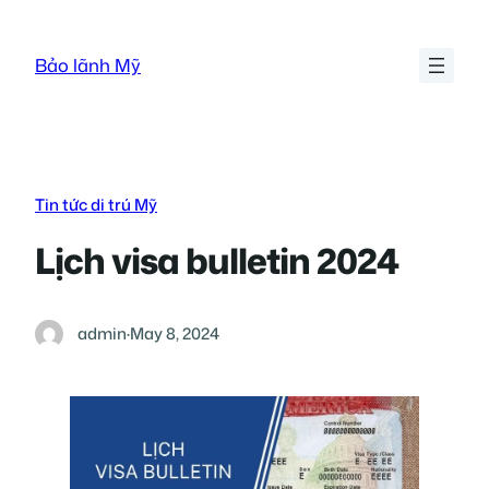
Skip
to
Bảo lãnh Mỹ
content
Tin tức di trú Mỹ
Lịch visa bulletin 2024
admin
·
May 8, 2024