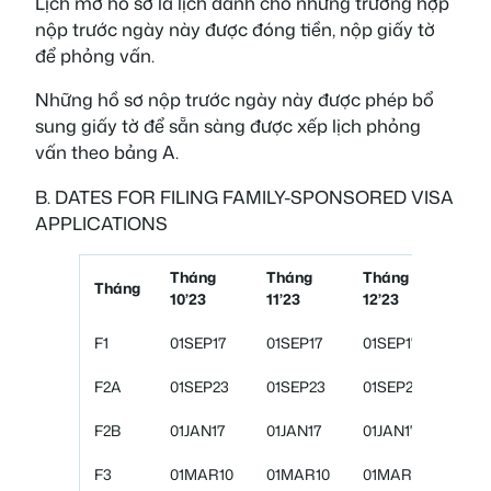
Lịch mở hồ sơ là lịch dành cho những trường hợp
nộp trước ngày này được đóng tiền, nộp giấy tờ
để phỏng vấn.
Những hồ sơ nộp trước ngày này được phép bổ
sung giấy tờ để sẵn sàng được xếp lịch phỏng
vấn theo bảng A.
B. DATES FOR FILING FAMILY-SPONSORED VISA
APPLICATIONS
Tháng
Tháng
Tháng
Thá
Tháng
10’23
11’23
12’23
01’2
F1
01SEP17
01SEP17
01SEP17
01S
F2A
01SEP23
01SEP23
01SEP23
01S
F2B
01JAN17
01JAN17
01JAN17
01J
F3
01MAR10
01MAR10
01MAR10
01M