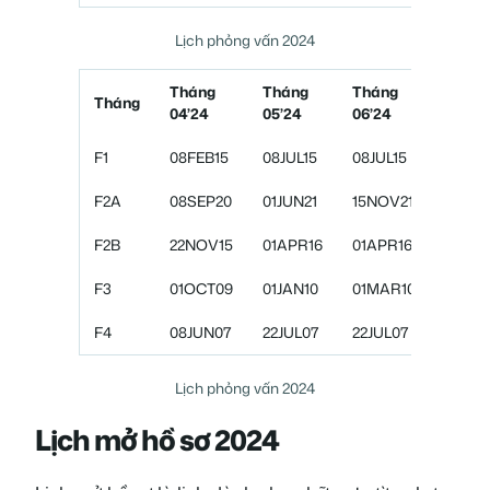
Lịch phỏng vấn 2024
Tháng
Tháng
Tháng
Thán
Tháng
04’24
05’24
06’24
07’24
F1
08FEB15
08JUL15
08JUL15
22OCT
F2A
08SEP20
01JUN21
15NOV21
15NOV
F2B
22NOV15
01APR16
01APR16
01MAY
F3
01OCT09
01JAN10
01MAR10
01APR
F4
08JUN07
22JUL07
22JUL07
01AU
Lịch phỏng vấn 2024
Lịch mở hồ sơ 2024