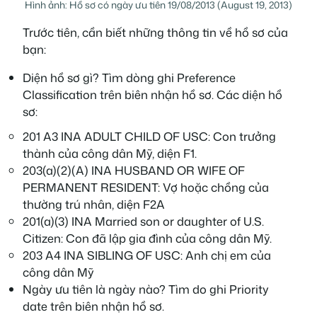
Hình ảnh: Hồ sơ có ngày ưu tiên 19/08/2013 (August 19, 2013)
Trước tiên, cần biết những thông tin về hồ sơ của
bạn:
Diện hồ sơ gì? Tìm dòng ghi
Preference
Classification
trên biên nhận hồ sơ. Các diện hồ
sơ:
201 A3 INA ADULT CHILD OF USC: Con trưởng
thành của công dân Mỹ, diện F1.
203(a)(2)(A) INA HUSBAND OR WIFE OF
PERMANENT RESIDENT: Vợ hoặc chồng của
thường trú nhân, diện F2A
201(a)(3) INA Married son or daughter of U.S.
Citizen: Con đã lập gia đình của công dân Mỹ.
203 A4 INA SIBLING OF USC: Anh chị em của
công dân Mỹ
Ngày ưu tiên là ngày nào? Tìm do ghi
Priority
date
trên biên nhận hồ sơ.