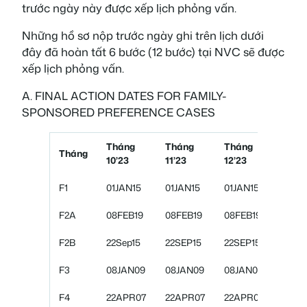
trước ngày này được xếp lịch phỏng vấn.
Những hồ sơ nộp trước ngày ghi trên lịch dưới
đây đã hoàn tất 6 bước (12 bước) tại NVC sẽ được
xếp lịch phỏng vấn.
A. FINAL ACTION DATES FOR FAMILY-
SPONSORED PREFERENCE CASES
Tháng
Tháng
Tháng
Thán
Tháng
10’23
11’23
12’23
01’24
F1
01JAN15
01JAN15
01JAN15
01JA
F2A
08FEB19
08FEB19
08FEB19
01NO
F2B
22Sep15
22SEP15
22SEP15
01OC
F3
08JAN09
08JAN09
08JAN09
22AP
F4
22APR07
22APR07
22APR07
22MA